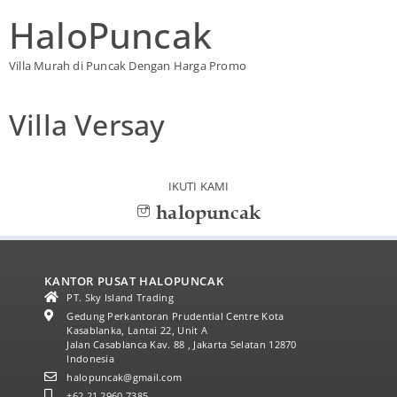
HaloPuncak
Villa Murah di Puncak Dengan Harga Promo
Villa Versay
IKUTI KAMI
halopuncak
KANTOR PUSAT HALOPUNCAK
PT. Sky Island Trading
Gedung Perkantoran Prudential Centre Kota
Kasablanka, Lantai 22, Unit A
Jalan Casablanca Kav. 88 , Jakarta Selatan 12870
Indonesia
halopuncak@gmail.com
+62 21 2960 7385