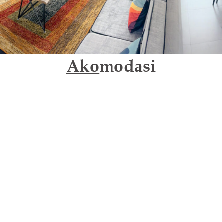
Ako
modasi
Armada Resort
Nikmati Kemewahan Bersama
Keluarga dan Teman
PESAN SEKARANG