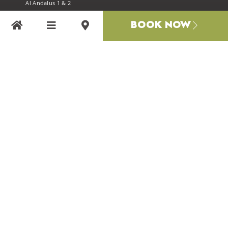
Al Andalus 1 & 2
Al Andalus 3
BOOK NOW
Al Andalus Resort
Al Andalus Royal
Al Jumeirah Resort
Al Marina Resort
Armada Resort
Classic Resort
Lavanda Resort
Marseillia Hills
Nirvana Villas
Villa London
Villa Versay
Tentang Kami
Privacy Policy
BERLANGGANAN
Daftar di sini untuk menerima penawaran eksklusif, berita dan
lainnya.