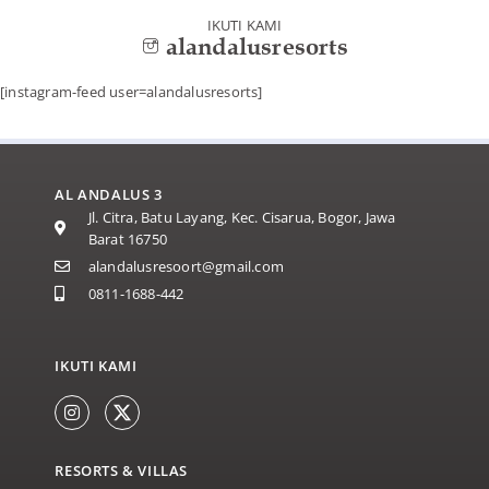
IKUTI KAMI
alandalusresorts
[instagram-feed user=alandalusresorts]
AL ANDALUS 3
Jl. Citra, Batu Layang, Kec. Cisarua, Bogor, Jawa
Barat 16750
alandalusresoort@gmail.com
0811-1688-442
IKUTI KAMI
RESORTS & VILLAS