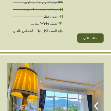
نوع السرير: مقاس كوين
مساحة الفيلا: ٤٠٠م مربع
بدون فطور
شبكة Wi-Fi مجانية
السعة لكل فيلا: ٦ أشخاص بالغين
اطلب الآن