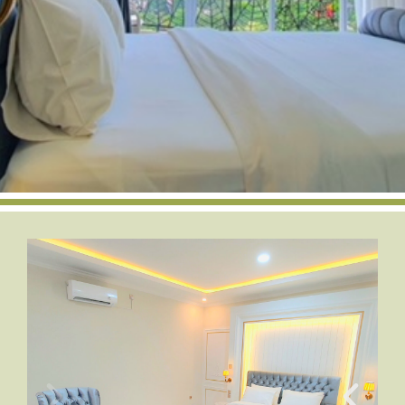
الأندلس
رويال
عطلة غير محدودة في
رفاهية لا حدود لها
احجز
الآن