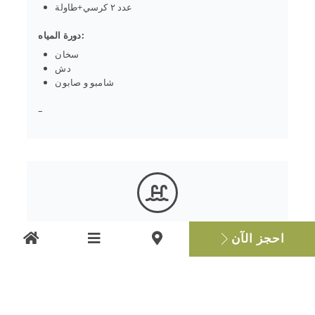
عدد ٢ كرسي+طاولة
دورة المياه:
سخان
دش
شامبو و صابون
–
احجز الآن
مسبح خاص
مسبح خاص (٥ * ١٠)
٤ غرف (٤ * ٨)
عمق ١،٢-١،٥ متر)