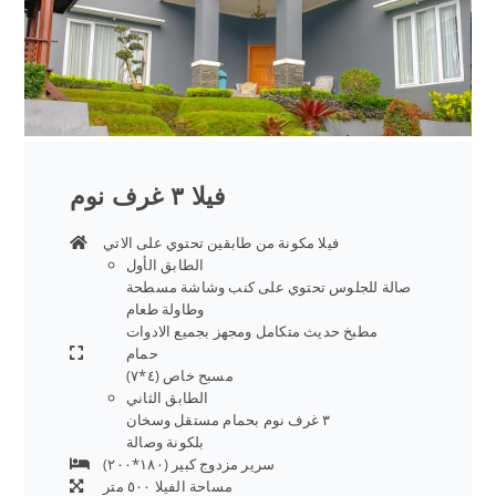
فيلا ٣ غرف نوم
فيلا مكونة من طابقين تحتوي على الاتي
الطابق الأول
صالة للجلوس تحتوي على كنب وشاشة مسطحة
وطاولة طعام
مطبخ حديث متكامل ومجهز بجميع الادوات
حمام
مسبح خاص (٤*٧)
الطابق الثاني
٣ غرف نوم بحمام مستقل وسخان
بلكونة وصالة
سرير مزدوج كبير (١٨٠*٢٠٠)
مساحة الفيلا ٥٠٠ متر