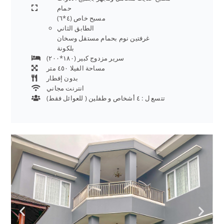
حمام
مسبح خاص (٤*٦)
الطابق الثاني
غرفتين نوم بحمام مستقل وسخان
بلكونة
سرير مزدوج كبير (١٨٠*٢٠٠)
مساحة الفيلا ٤٥٠ متر
بدون إفطار
انترنت مجاني
تتسع ل : ٤ أشخاص و طفلين ( للعوائل فقط)