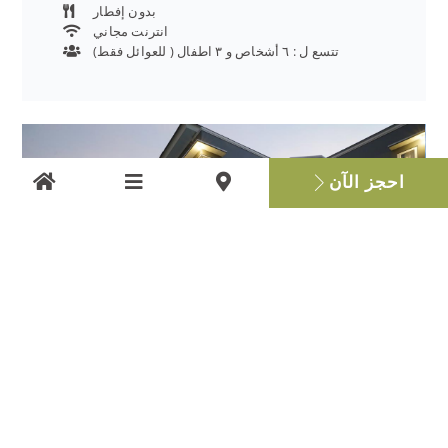
بدون إفطار
انترنت مجاني
تتسع ل : ٦ أشخاص و ٣ اطفال ( للعوائل فقط)
احجز الآن